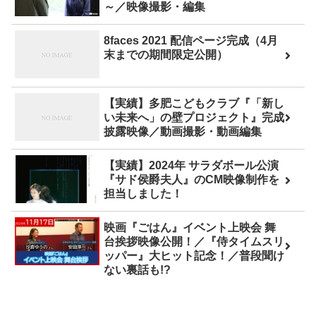
～／映像撮影・編集
8faces 2021 配信ページ完成（4月
末までの期間限定公開）
【実績】多肥こどもクラブ『「新し
い未来へ」の壁プロジェクト』完成
披露映像／動画撮影・動画編集
【実績】2024年 サラダボール公演
『サド侯爵夫人』のCM映像制作を
担当しました！
映画『ごはん』イベント上映会 舞
台挨拶映像公開！／『侍タイムスリ
ッパー』大ヒット記念！／普段聞け
ない裏話も!?