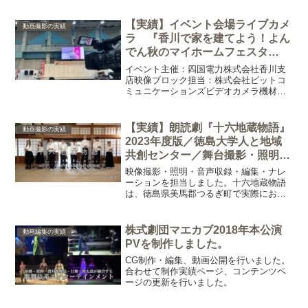
日導入したばかりの新カメラ「PXW-
Z190」を3台フル投入。最新機種&使い慣
【実績】イベント会場ライブカメ
動画撮影の実績
れた...
ラ 『香川で家を建てよう！よん
でん秋のマイホームフェスタ
2025』
イベント主催：四国電力株式会社香川支
店映像ブロック担当：株式会社ビットコ
ミュニケーションズビデオカメラ機材提
供：studioはっちカメラマン：鉢峯輝敏
2025年10月25日から26日にかけて、香川
県高松市にあるサンメッセ香川大展示場
【実績】朗読劇『十六地蔵物語』
動画撮影の実績
を中心に...
2023年度版／徳島大学人と地域
共創センター／舞台撮影・照明・
編集・ナレーション
映像撮影・照明・音声収録・編集・ナレ
ーションを担当しました。十六地蔵物語
は、徳島県美馬郡つるぎ町で実際におき
た出来事を基に創作されたお話です。
1944年、大阪の南恩加島から小学三年生
の男児29人が空襲を逃れて疎開してきま
株式劇団マエカブ2018年本公演
動画編集の実績
した。この疎開という...
PVを制作しました。
CG制作・編集、動画公開を行いました。
合わせて制作実績ページ、コンテンツペ
ージの更新を行いました。