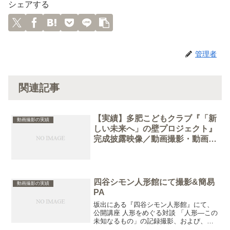
シェアする
管理者
関連記事
【実績】多肥こどもクラブ『「新
動画撮影の実績
しい未来へ」の壁プロジェクト』
完成披露映像／動画撮影・動画編
集
四谷シモン人形館にて撮影&簡易
動画撮影の実績
PA
坂出にある『四谷シモン人形館』にて、
公開講座 人形をめぐる対談 「人形―この
未知なるもの」の記録撮影、および、簡
易PAをしました。studioはっち として先