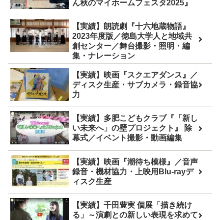
ん秋のマイホームフェスタ2025』
【実績】朗読劇『十六地蔵物語』
2023年度版／徳島大学人と地域共
創センター／舞台撮影・照明・編
集・ナレーション
【実績】映画『スクエアダンス』／
ディスク生産・サブカメラ・録音協
力
【実績】多肥こどもクラブ『「新し
い未来へ」の壁プロジェクト』 除
幕式／イベント撮影・動画編集
【実績】映画『潮待ち模様』／音声
録音・機材協力・上映用Blu-rayデ
ィスク生産
【実績】千田豊実 個展「描き続け
る」～演劇との新しい表現を求めて